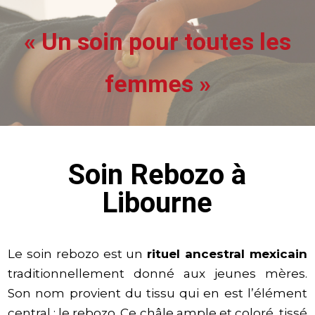
« Un soin pour toutes les
femmes »
Soin Rebozo à
Libourne
Le soin rebozo est un
rituel ancestral mexicain
traditionnellement donné aux jeunes mères.
Son nom provient du tissu qui en est l’élément
central : le rebozo. Ce châle ample et coloré, tissé