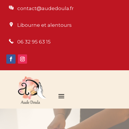
contact@audedoula.fr
Libourne et alentours
06 32 95 63 15