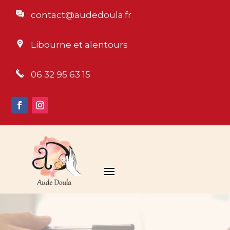
contact@audedoula.fr
Libourne et alentours
06 32 95 63 15