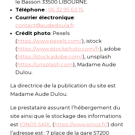
le Basson 33500 LIBOURNE.
Téléphone
:
06 32 95 63 15
.
Courrier électronique
:
contact@audedoula.fr
Crédit photo
: Pexels
(
https://www.pexels.com/
), istock
(
https://www.istockphoto.com/fr
), adobe
(
https://stock.adobe.com/
), unsplash
(
https://unsplash.com
), Madame Aude
Dulou.
La directrice de la publication du site est
Madame Aude Dulou.
Le prestataire assurant l’hébergement du
site ainsi que le stockage des informations
est
IONOS SARL
(
https://www.ionos.fr/
) dont
l’adresse est : 7 place de la gare 57200