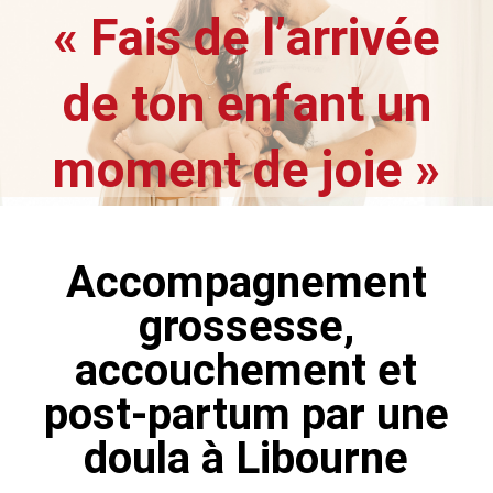
« Fais de l’arrivée
de ton enfant un
moment de joie »
Accompagnement
grossesse,
accouchement et
post-partum par une
doula à Libourne