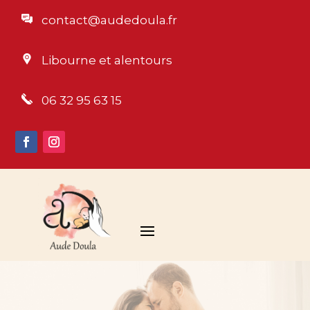
contact@audedoula.fr
Libourne et alentours
06 32 95 63 15