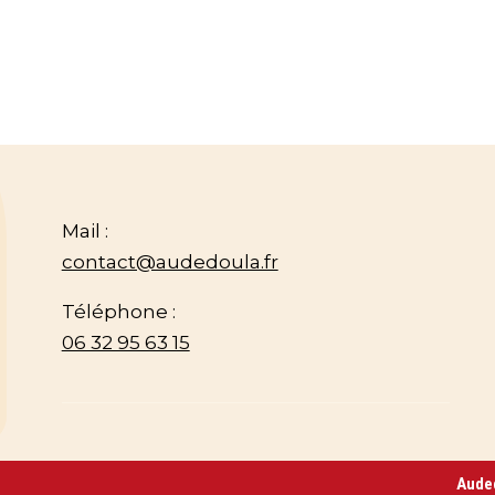
Mail :
contact@audedoula.fr
Téléphone :
06 32 95 63 15
Auded