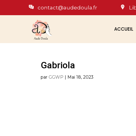
contact@audedoula.fr
Li
ACCUEIL
Gabriola
par
GGWP
|
Mai 18, 2023